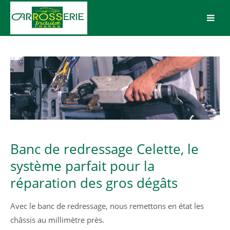
Login
Benutzername
Passwort
Banc de redressage Celette, le
Anmelden
système parfait pour la
réparation des gros dégâts
Register
|
Lost your password?
Avec le banc de redressage, nous remettons en état les
Support
châssis au millimètre près.
Lorem ipsum dolor sit amet: