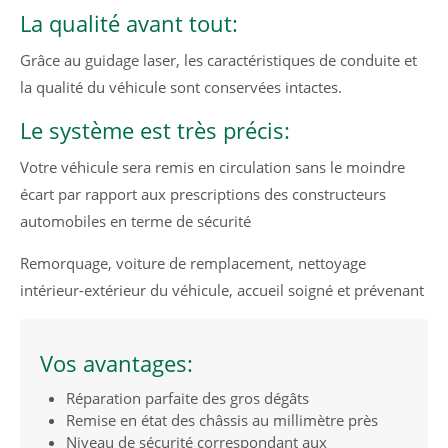
La qualité avant tout:
Grâce au guidage laser, les caractéristiques de conduite et
24h
/ 365days
la qualité du véhicule sont conservées intactes.
Le système est très précis:
Votre véhicule sera remis en circulation sans le moindre
We offer support for our customers
Mon - Fri 8:00am - 5:00pm
(GMT +1)
écart par rapport aux prescriptions des constructeurs
automobiles en terme de sécurité
Get in touch
Remorquage, voiture de remplacement, nettoyage
Cybersteel Inc.
intérieur-extérieur du véhicule, accueil soigné et prévenant
376-293 City Road, Suite 600
San Francisco, CA 94102
Vos avantages:
Have any questions?
+44 1234 567 890
Réparation parfaite des gros dégâts
Remise en état des châssis au millimètre près
Drop us a line
Niveau de sécurité correspondant aux