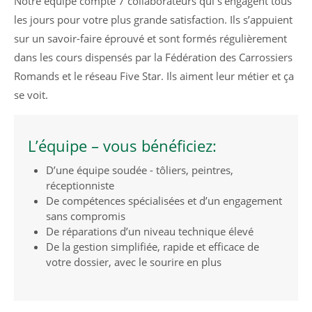
Notre équipe compte 7 collaborateurs qui s’engagent tous
les jours pour votre plus grande satisfaction. Ils s’appuient
sur un savoir-faire éprouvé et sont formés régulièrement
24h
dans les cours dispensés par la Fédération des Carrossiers
/ 365days
Romands et le réseau Five Star. Ils aiment leur métier et ça
se voit.
We offer support for our customers
Mon - Fri 8:00am - 5:00pm
(GMT +1)
L’équipe – vous bénéficiez:
Get in touch
D’une équipe soudée - tôliers, peintres,
réceptionniste
Cybersteel Inc.
De compétences spécialisées et d’un engagement
376-293 City Road, Suite 600
sans compromis
San Francisco, CA 94102
De réparations d’un niveau technique élevé
De la gestion simplifiée, rapide et efficace de
Have any questions?
votre dossier, avec le sourire en plus
+44 1234 567 890
Drop us a line