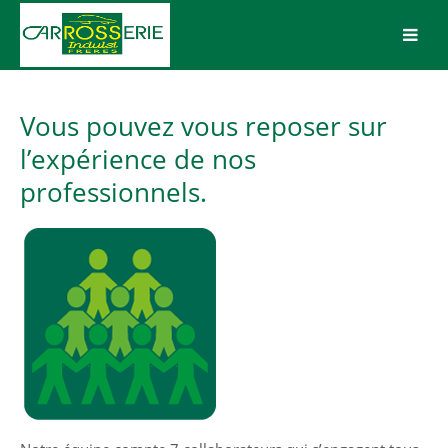
Login
Benutzername
Vous pouvez vous reposer sur
l’expérience de nos
professionnels.
Passwort
Anmelden
Register
|
Lost your password?
Support
Lorem ipsum dolor sit amet: