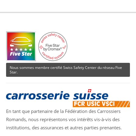
info@yourdomain.com
About us
Lorem ipsum dolor sit amet, consectetuer adipiscing
elit.
Aenean commodo ligula eget dolor. Aenean massa.
Cum sociis natoque penatibus et magnis dis
parturient montes, nascetur ridiculus mus. Donec
Nous sommes membre certifié Swiss Safety Center du réseau Five
quam felis, ultricies nec.
Star.
En tant que partenaire de la Fédération des Carrossiers
Romands, nous représentons vos intérêts vis-à-vis des
institutions, des assurances et autres parties prenantes.