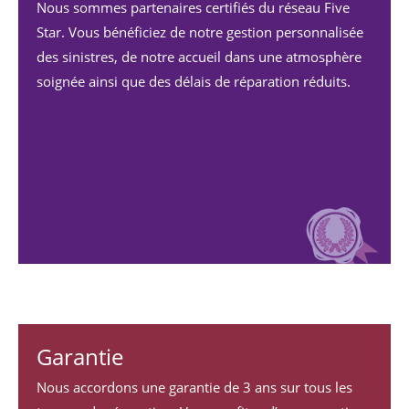
Nous sommes partenaires certifiés du réseau Five
info@yourdomain.com
Star. Vous bénéficiez de notre gestion personnalisée
About us
des sinistres, de notre accueil dans une atmosphère
soignée ainsi que des délais de réparation réduits.
Lorem ipsum dolor sit amet, consectetuer adipiscing
elit.
Aenean commodo ligula eget dolor. Aenean massa.
Cum sociis natoque penatibus et magnis dis
parturient montes, nascetur ridiculus mus. Donec
quam felis, ultricies nec.
Garantie
Nous accordons une garantie de 3 ans sur tous les