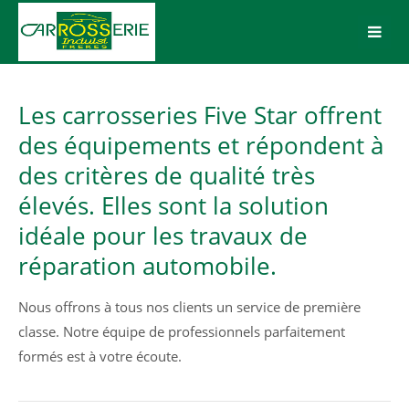
Login
Benutzername
Les carrosseries Five Star offrent
des équipements et répondent à
des critères de qualité très
Passwort
élevés. Elles sont la solution
idéale pour les travaux de
réparation automobile.
Anmelden
Nous offrons à tous nos clients un service de première
classe. Notre équipe de professionnels parfaitement
Register
|
Lost your password?
formés est à votre écoute.
Support
Lorem ipsum dolor sit amet: