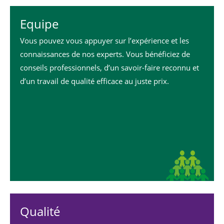
Equipe
24h
Vous pouvez vous appuyer sur l’expérience et les
/ 365days
connaissances de nos experts. Vous bénéficiez de
conseils professionnels, d’un savoir-faire reconnu et
d’un travail de qualité efficace au juste prix.
We offer support for our customers
Mon - Fri 8:00am - 5:00pm
(GMT +1)
Get in touch
Cybersteel Inc.
376-293 City Road, Suite 600
San Francisco, CA 94102
Have any questions?
+44 1234 567 890
Qualité
Drop us a line