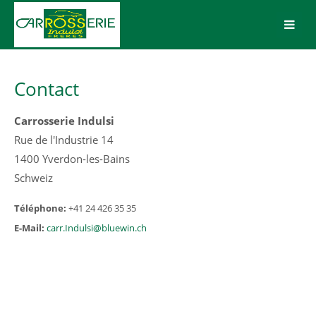
Login
Benutzername
Contact
Carrosserie Indulsi
Passwort
Rue de l'Industrie 14
1400 Yverdon-les-Bains
Schweiz
Téléphone:
+41 24 426 35 35
Anmelden
E-Mail:
car
r.Indulsi@bluewin.ch
Register
|
Lost your password?
Support
Lorem ipsum dolor sit amet: