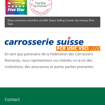
info@yourdomain.com
About us
Nous sommes membre certifié Swiss Safety Center du réseau Five
Lorem ipsum dolor sit amet, consectetuer adipiscing
Star.
elit.
Aenean commodo ligula eget dolor. Aenean massa.
Cum sociis natoque penatibus et magnis dis
parturient montes, nascetur ridiculus mus. Donec
quam felis, ultricies nec.
En tant que partenaire de la Fédération des Carrossiers
Romands, nous représentons vos intérêts vis-à-vis des
institutions, des assurances et autres parties prenantes.
Contact